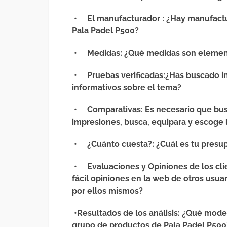
•
El manufacturador
: ¿Hay manufact
Pala Padel P500?
•
Medidas
: ¿Qué medidas son elemen
•
Pruebas verificadas
:¿Has buscado 
informativos sobre el tema?
•
Comparativas
: Es necesario que bu
impresiones, busca, equipara y escoge 
•
¿Cuánto cuesta?
: ¿Cuál es tu presu
•
Evaluaciones y Opiniones de los cli
fácil opiniones en la web de otros usu
por ellos mismos?
•
Resultados de los análisis
: ¿Qué model
grupo de productos de Pala Padel P500