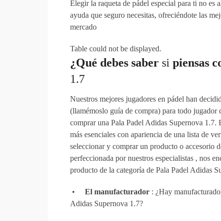
Elegir la raqueta de pádel especial para ti no es 
ayuda que seguro necesitas, ofreciéndote las mej
mercado
Table could not be displayed.
¿Qué debes
saber
si
piensas
c
1.7
Nuestros mejores jugadores en pádel han decidid
(llamémoslo guía de compra) para todo jugador qu
comprar una Pala Padel Adidas Supernova 1.7. En
más esenciales con apariencia de una lista de v
seleccionar y comprar un producto o accesorio de
perfeccionada por nuestros especialistas , nos 
producto de la categoría de Pala Padel Adidas S
•
El manufacturador
: ¿Hay manufacturador
Adidas Supernova 1.7?