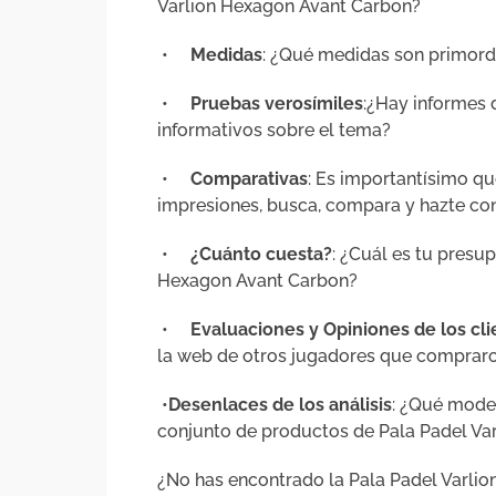
Varlion Hexagon Avant Carbon?
•
Medidas
: ¿Qué medidas son primord
•
Pruebas verosímiles
:¿Hay informes
informativos sobre el tema?
•
Comparativas
: Es importantísimo qu
impresiones, busca, compara y hazte con
•
¿Cuánto cuesta?
: ¿Cuál es tu presu
Hexagon Avant Carbon?
•
Evaluaciones y Opiniones de los cl
la web de otros jugadores que compraro
•
Desenlaces de los análisis
: ¿Qué model
conjunto de productos de Pala Padel Va
¿No has encontrado la Pala Padel Varl