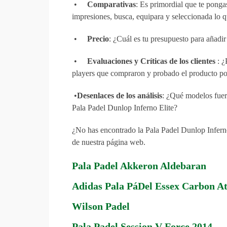
•
Comparativas
: Es primordial que te ponga
impresiones, busca, equipara y seleccionada lo q
•
Precio
: ¿Cuál es tu presupuesto para añadi
•
Evaluaciones y Críticas de los clientes
: ¿
players que compraron y probado el producto po
•
Desenlaces de los análisis
: ¿Qué modelos fuero
Pala Padel Dunlop Inferno Elite?
¿No has encontrado la Pala Padel Dunlop Inferno
de nuestra página web.
Pala Padel Akkeron Aldebaran
Adidas Pala PáDel Essex Carbon A
Wilson Padel
Pala Padel Session V Force 2014