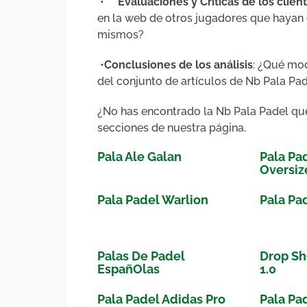
•
Evaluaciones y Críticas de los clien
en la web de otros jugadores que hayan
mismos?
•
Conclusiones de los análisis
: ¿Qué mod
del conjunto de artículos de Nb Pala Pa
¿No has encontrado la Nb Pala Padel qu
secciones de nuestra página.
Pala Ale Galan
Pala Pa
Oversiz
Pala Padel Warlion
Pala Pa
Palas De Padel
Drop Sh
EspañOlas
1.0
Pala Padel Adidas Pro
Pala Pa