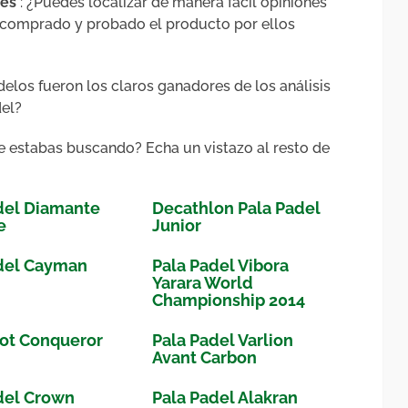
tes
: ¿Puedes localizar de manera fácil opiniones
 comprado y probado el producto por ellos
elos fueron los claros ganadores de los análisis
del?
e estabas buscando? Echa un vistazo al resto de
del Diamante
Decathlon Pala Padel
e
Junior
del Cayman
Pala Padel Vibora
Yarara World
Championship 2014
ot Conqueror
Pala Padel Varlion
Avant Carbon
del Crown
Pala Padel Alakran