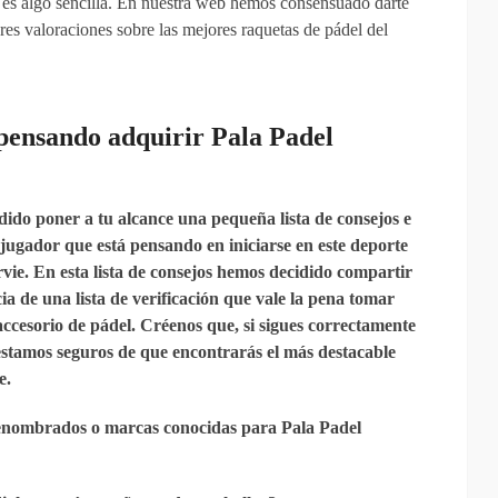
no es algo sencilla. En nuestra web hemos consensuado darte
es valoraciones sobre las mejores raquetas de pádel del
 pensando
adquirir
Pala Padel
ido poner a tu alcance una pequeña lista de consejos e
jugador que está pensando en iniciarse en este deporte
ie. En esta lista de consejos hemos decidido compartir
ia de una lista de verificación que vale la pena tomar
ccesorio de pádel. Créenos que, si sigues correctamente
, estamos seguros de que encontrarás el más destacable
e.
enombrados o marcas conocidas para Pala Padel