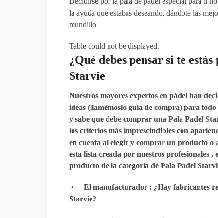
Decidirse por la pala de pádel especial para ti 
la ayuda que estabas deseando, dándote las mejor
mundillo
Table could not be displayed.
¿Qué debes
pensar
si
te estás
Starvie
Nuestros mayores expertos en pádel han decid
ideas (llamémoslo guía de compra) para todo 
y sabe que debe comprar una Pala Padel Starv
los criterios más imprescindibles con aparienc
en cuenta al elegir y comprar un producto o a
esta lista creada por nuestros profesionales 
producto de la categoría de Pala Padel Starvi
•
El manufacturador
: ¿Hay fabricantes r
Starvie?