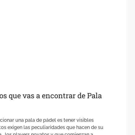
os que vas a encontrar de Pala
ionar una pala de pádel es tener visibles
tos exigen las peculiaridades que hacen de su
a , los players novatos y que comienzan a