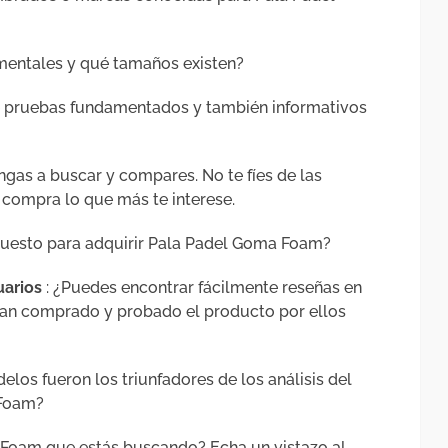
mentales y qué tamaños existen?
de pruebas fundamentados y también informativos
ongas a buscar y compares. No te fíes de las
compra lo que más te interese.
upuesto para adquirir Pala Padel Goma Foam?
uarios
: ¿Puedes encontrar fácilmente reseñas en
yan comprado y probado el producto por ellos
elos fueron los triunfadores de los análisis del
 Foam?
Foam que estás buscando? Echa un vistazo al