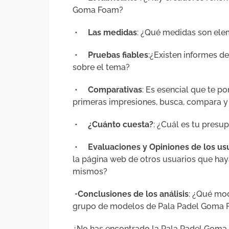
Goma Foam?
•
Las medidas
: ¿Qué medidas son ele
•
Pruebas fiables
:¿Existen informes 
sobre el tema?
•
Comparativas
: Es esencial que te p
primeras impresiones, busca, compara y 
•
¿Cuánto cuesta?
: ¿Cuál es tu pres
•
Evaluaciones y Opiniones de los us
la página web de otros usuarios que ha
mismos?
•
Conclusiones de los análisis
: ¿Qué mod
grupo de modelos de Pala Padel Goma
¿No has encontrado la Pala Padel Goma 