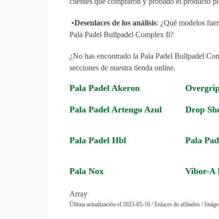
clientes que compraron y probado el producto p
•
Desenlaces de los análisis
: ¿Qué modelos fuero
Pala Padel Bullpadel Complex Ii?
¿No has encontrado la Pala Padel Bullpadel Comp
secciones de nuestra tienda online.
Pala Padel Akeron
Overgrip
Pala Padel Artengo Azul
Drop Sho
Pala Padel Hbl
Pala Pad
Pala Nox
Vibor-A
Array
Última actualización el 2023-05-16 / Enlaces de afiliados / Imáge