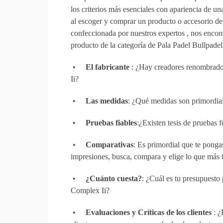
los criterios más esenciales con apariencia de u
al escoger y comprar un producto o accesorio de pá
confeccionada por nuestros expertos , nos enco
producto de la categoría de Pala Padel Bullpade
•
El fabricante
: ¿Hay creadores renombrado
Ii?
•
Las medidas
: ¿Qué medidas son primordia
•
Pruebas fiables
:¿Existen tesis de pruebas
•
Comparativas
: Es primordial que te ponga
impresiones, busca, compara y elige lo que más 
•
¿Cuánto cuesta?
: ¿Cuál es tu presupuesto
Complex Ii?
•
Evaluaciones y Críticas de los clientes
: ¿