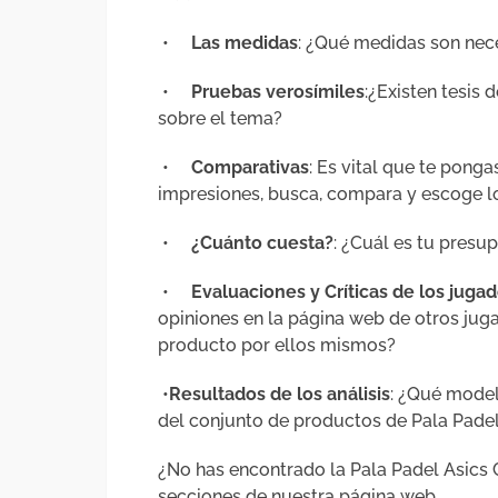
•
Las medidas
: ¿Qué medidas son nec
•
Pruebas verosímiles
:¿Existen tesis
sobre el tema?
•
Comparativas
: Es vital que te pong
impresiones, busca, compara y escoge l
•
¿Cuánto cuesta?
: ¿Cuál es tu presu
•
Evaluaciones y Críticas de los juga
opiniones en la página web de otros ju
producto por ellos mismos?
•
Resultados de los análisis
: ¿Qué model
del conjunto de productos de Pala Padel
¿No has encontrado la Pala Padel Asics C
secciones de nuestra página web.